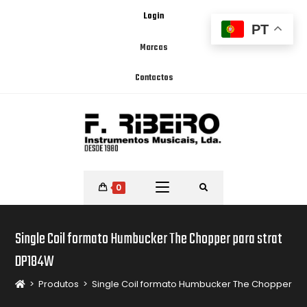
Login
PT
Marcas
Contactos
0
Single Coil formato Humbucker The Chopper para strat
DP184W
>
Produtos
>
Single Coil formato Humbucker The Chopper pa