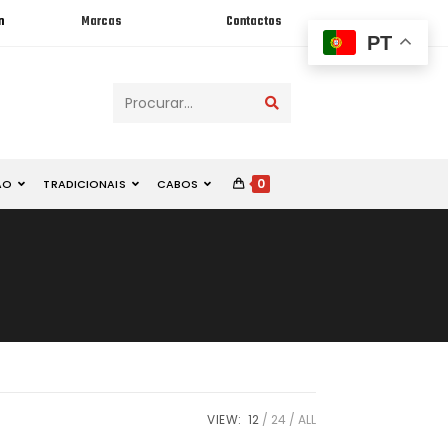
n
Marcas
Contactos
PT
Procurar...
0
ÃO
TRADICIONAIS
CABOS
VIEW:
12
24
ALL