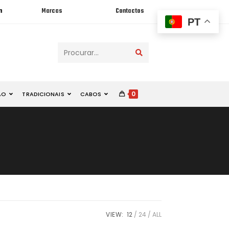
n
Marcas
Contactos
PT
Procurar...
0
ÃO
TRADICIONAIS
CABOS
VIEW:
12
24
ALL