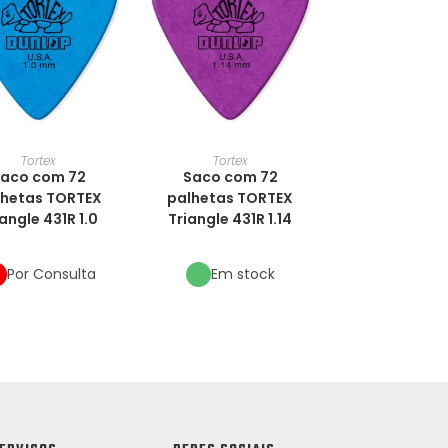
Tortex
Tortex
aco com 72
Saco com 72
lhetas TORTEX
palhetas TORTEX
angle 431R 1.0
Triangle 431R 1.14
Por Consulta
Em stock