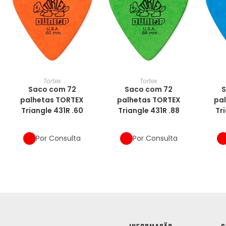
Tortex
Tortex
Saco com 72
Saco com 72
S
palhetas TORTEX
palhetas TORTEX
pa
Triangle 431R .60
Triangle 431R .88
Tri
Por Consulta
Por Consulta