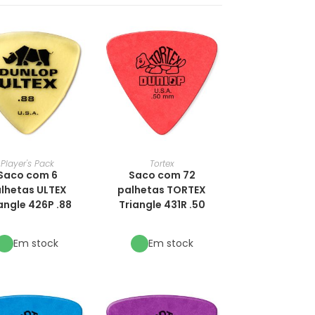
Player's Pack
Tortex
Saco com 6
Saco com 72
lhetas ULTEX
palhetas TORTEX
angle 426P .88
Triangle 431R .50
Em stock
Em stock