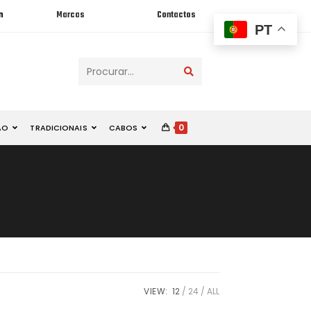
n
Marcas
Contactos
PT
Procurar...
0
ÃO
TRADICIONAIS
CABOS
VIEW:
12
24
ALL