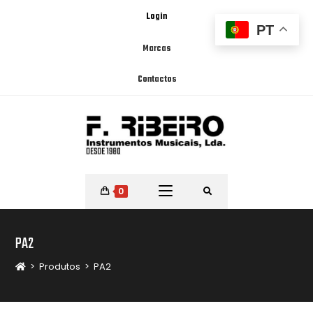
Login
PT
Marcas
Contactos
0
PA2
>
Produtos
>
PA2