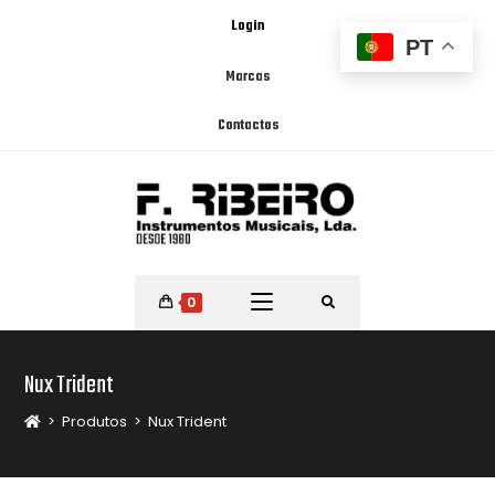
Login
PT
Marcas
Contactos
0
Nux Trident
>
Produtos
>
Nux Trident