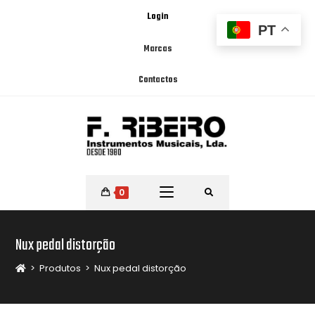
Login
PT
Marcas
Contactos
0
Nux pedal distorção
>
Produtos
>
Nux pedal distorção