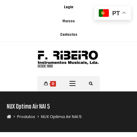
Login
PT
Marcas
Contactos
0
NUX Optima Air NAI 5
>
Produtos
>
NUX Optima Air NAI 5