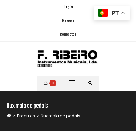
Login
PT
Marcas
Contactos
0
Nux mala de pedais
>
Produtos
>
Nux mala de pedais