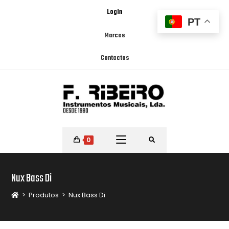
Login
PT
Marcas
Contactos
0
Nux Bass Di
>
Produtos
>
Nux Bass Di