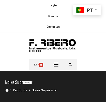
Login
PT
Marcas
Contactos
0
Noise Supressor
>
Produtos
>
Noise Supressor