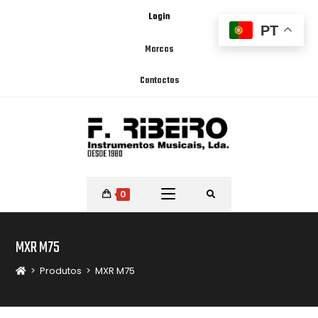
Login
PT
Marcas
Contactos
0
MXR M75
>
Produtos
>
MXR M75