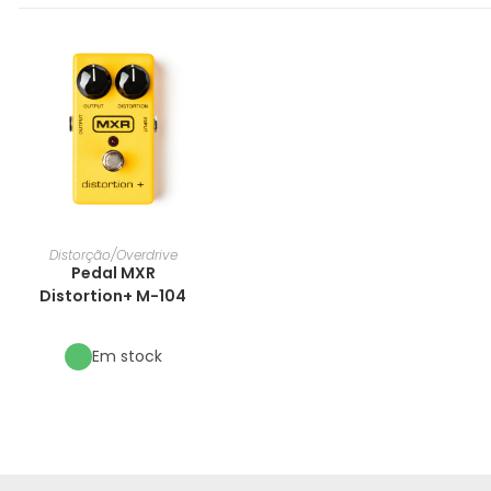
Distorção/Overdrive
Pedal MXR
Distortion+ M-104
Em stock