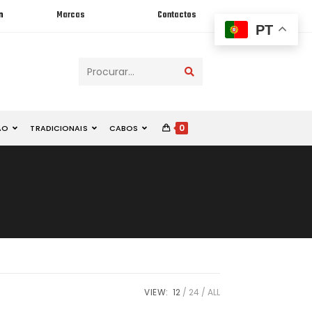
n
Marcas
Contactos
PT
Procurar...
0
ÃO
TRADICIONAIS
CABOS
VIEW:
12
24
ALL