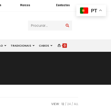
n
Marcas
Contactos
PT
Procurar...
0
ÃO
TRADICIONAIS
CABOS
VIEW:
12
24
ALL