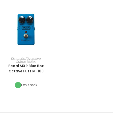
Distorção/Overdrive
,
Outros Efeitos
Pedal MXR Blue Box
Octave Fuzz M-103
Em stock