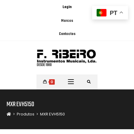
Login
PT
Marcas
Contactos
0
MXR EVH5150
>
Produtos
>
MXR EVH5150