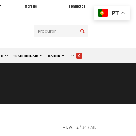
n
Marcas
Contactos
PT
Procurar...
0
ÃO
TRADICIONAIS
CABOS
VIEW:
12
24
ALL