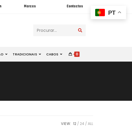
n
Marcas
Contactos
PT
Procurar...
0
ÃO
TRADICIONAIS
CABOS
VIEW:
12
24
ALL