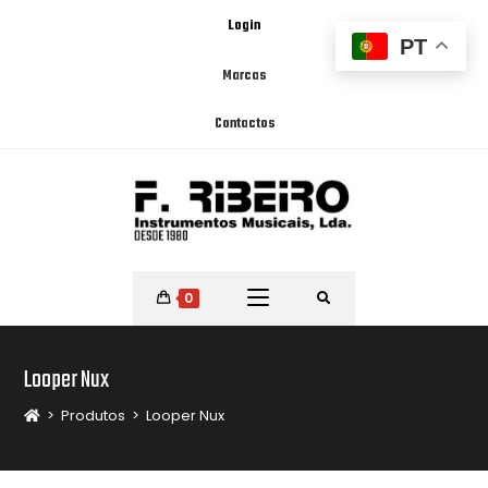
Login
PT
Marcas
Contactos
0
Looper Nux
>
Produtos
>
Looper Nux