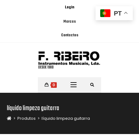
Login
PT
Marcas
Contactos
0
líquido limpeza guitarra
>
Produtos
>
líquido limpeza guitarra