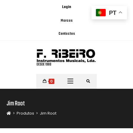
Login
PT
Marcas
Contactos
0
Jim Root
>
Produtos
>
Jim Root