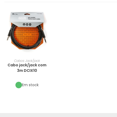
Cabos Jack/jack
Cabo jack/jack com
3m DCIX10
Em stock