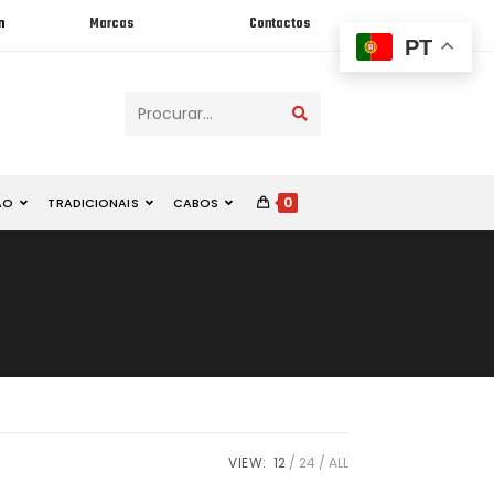
n
Marcas
Contactos
PT
Procurar...
0
ÃO
TRADICIONAIS
CABOS
VIEW:
12
24
ALL