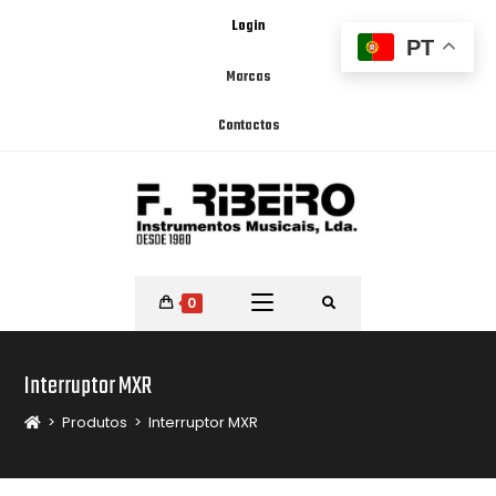
Login
PT
Marcas
Contactos
0
Interruptor MXR
>
Produtos
>
Interruptor MXR