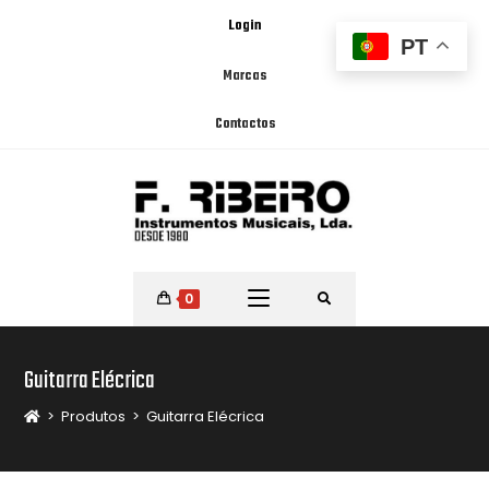
Login
PT
Marcas
Contactos
0
Guitarra Elécrica
>
Produtos
>
Guitarra Elécrica