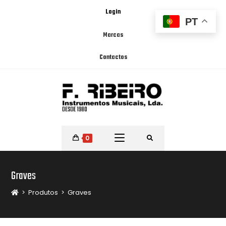
Login
PT
Marcas
Contactos
0
Graves
>
Produtos
>
Graves