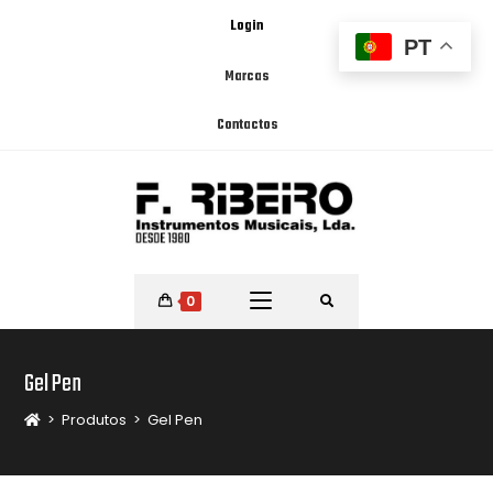
Login
PT
Marcas
Contactos
0
Gel Pen
>
Produtos
>
Gel Pen