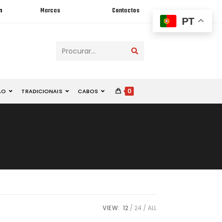
n
Marcas
Contactos
PT
Procurar...
0
ÃO
TRADICIONAIS
CABOS
VIEW:
12
24
ALL