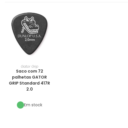
Gator Grip
Saco com 72
palhetas GATOR
GRIP Standard 417R
2.0
Em stock