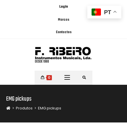
Login
PT
Marcas
Contactos
0
EMG pickups
>
Produtos
>
EMG pickups