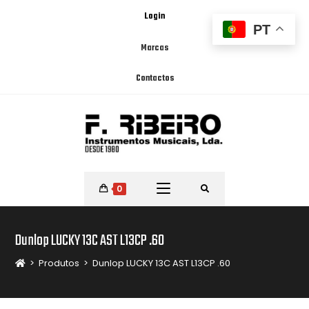
Login
PT
Marcas
Contactos
0
Dunlop LUCKY 13C AST L13CP .60
>
Produtos
>
Dunlop LUCKY 13C AST L13CP .60