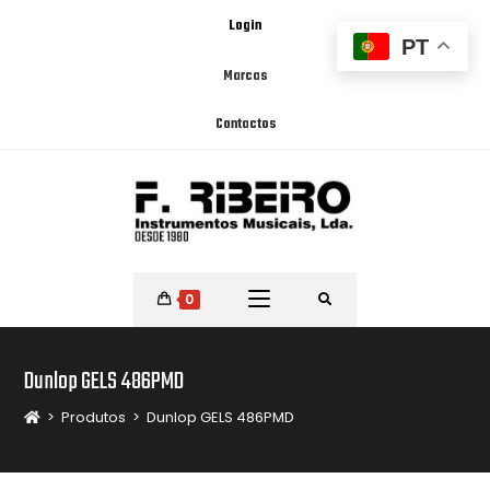
Login
PT
Marcas
Contactos
0
Dunlop GELS 486PMD
>
Produtos
>
Dunlop GELS 486PMD