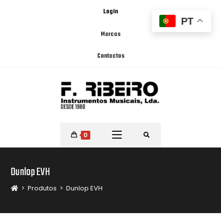
Login
PT
Marcas
Contactos
0
Dunlop EVH
>
Produtos
>
Dunlop EVH