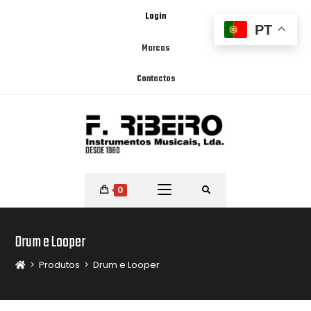
Login
PT
Marcas
Contactos
0
Drum e Looper
>
Produtos
>
Drum e Looper