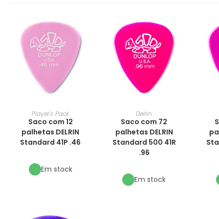
Player's Pack
Delrin
Saco com 12
Saco com 72
S
palhetas DELRIN
palhetas DELRIN
pa
Standard 41P .46
Standard 500 41R
Sta
.96
Em stock
Em stock