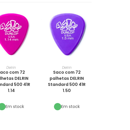
Delrin
Delrin
aco com 72
Saco com 72
lhetas DELRIN
palhetas DELRIN
ndard 500 41R
Standard 500 41R
1.14
1.50
Em stock
Em stock