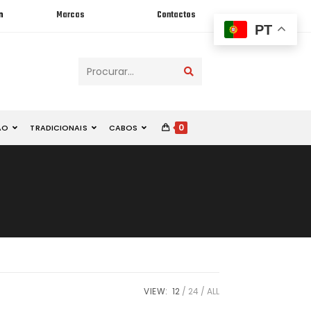
n
Marcas
Contactos
PT
Procurar...
0
ÃO
TRADICIONAIS
CABOS
VIEW:
12
24
ALL