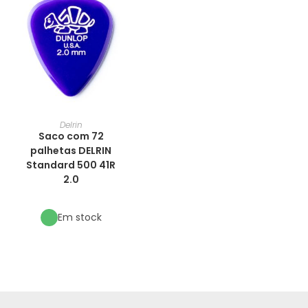
Delrin
Saco com 72
palhetas DELRIN
Standard 500 41R
2.0
Em stock