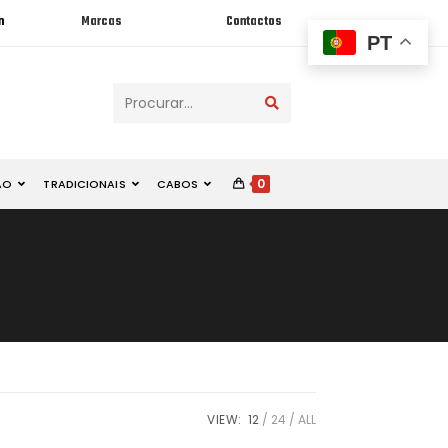
n
Marcas
Contactos
PT
Procurar...
0
ÃO
TRADICIONAIS
CABOS
VIEW:
12
24
ALL