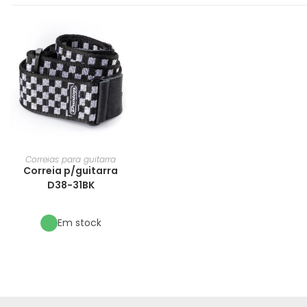
Correias para guitarra
Correia p/guitarra
D38-31BK
Em stock