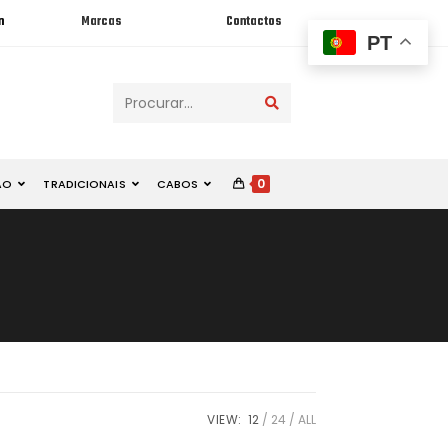
n
Marcas
Contactos
PT
Procurar...
0
ÃO
TRADICIONAIS
CABOS
VIEW:
12
24
ALL