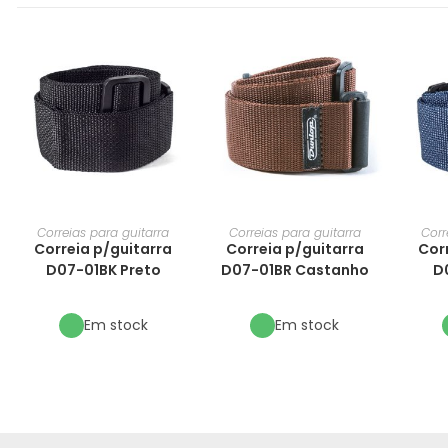
Correias para guitarra
Correias para guitarra
Corr
Correia p/guitarra
Correia p/guitarra
Cor
D07-01BK Preto
D07-01BR Castanho
D
Em stock
Em stock