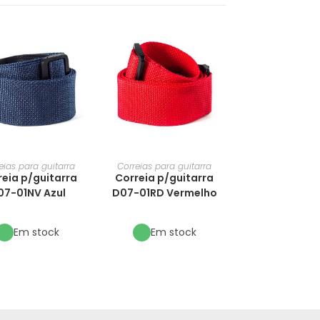
eias para guitarra
Correias para guitarra
reia p/guitarra
Correia p/guitarra
07-01NV Azul
D07-01RD Vermelho
Em stock
Em stock