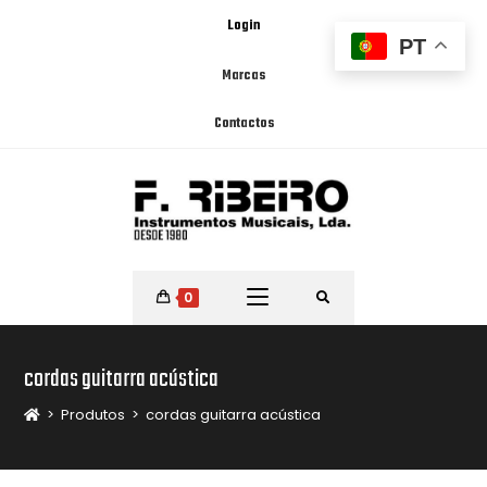
Login
PT
Marcas
Contactos
0
cordas guitarra acústica
>
Produtos
>
cordas guitarra acústica