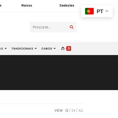
n
Marcas
Contactos
PT
Procurar...
0
ÃO
TRADICIONAIS
CABOS
VIEW:
12
24
ALL