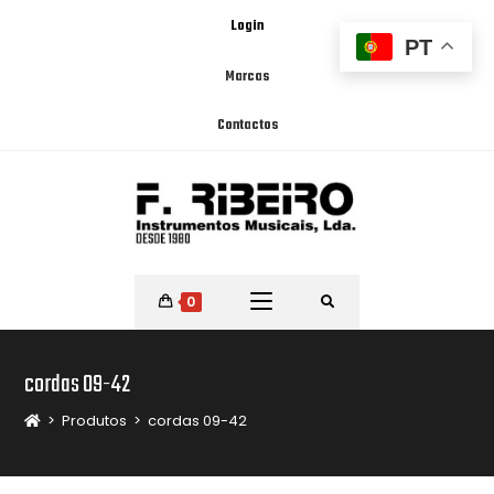
Login
PT
Marcas
Contactos
0
cordas 09-42
>
Produtos
>
cordas 09-42