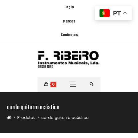
Login
PT
Marcas
Contactos
0
corda guitarra acústica
>
Produtos
>
corda guitarra acústica