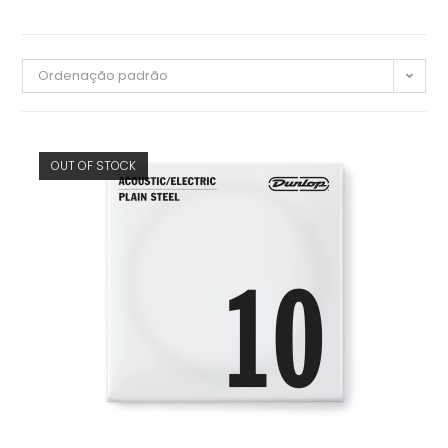
Ordenação padrão
OUT OF STOCK