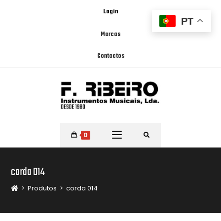
Login
PT
Marcas
Contactos
0
corda 014
>
Produtos
>
corda 014