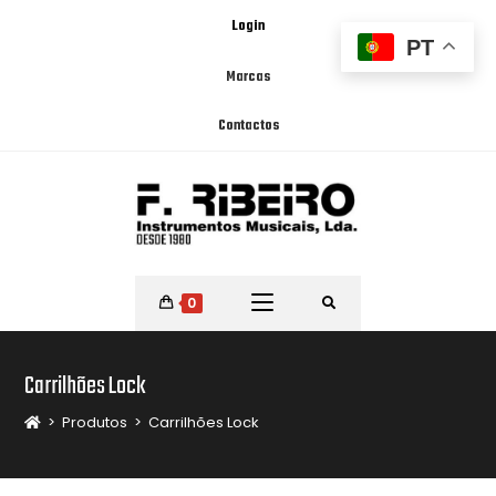
Login
PT
Marcas
Contactos
0
Carrilhões Lock
>
Produtos
>
Carrilhões Lock