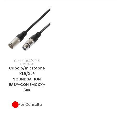
Cabos XLR/XLR &
XLR/JACK
Cabo p/microfone
XLR/XLR
SOUNDSATION
EASY-CON EMCXX-
5BK
Por Consulta