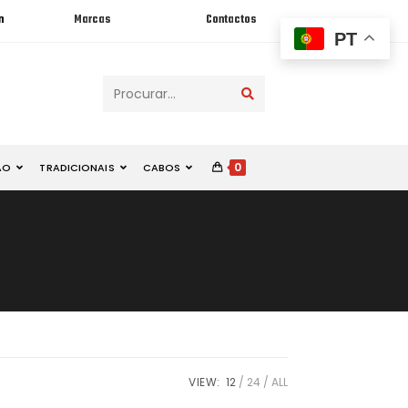
n
Marcas
Contactos
PT
Procurar...
0
ÃO
TRADICIONAIS
CABOS
VIEW:
12
24
ALL