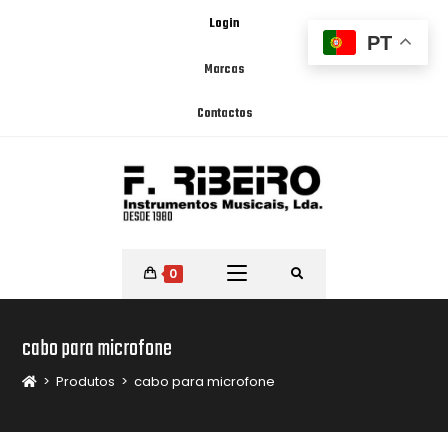
Login
PT
Marcas
Contactos
0
cabo para microfone
>
Produtos
>
cabo para microfone