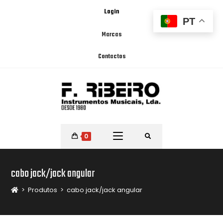
Login
PT
Marcas
Contactos
0
cabo jack/jack angular
>
Produtos
>
cabo jack/jack angular