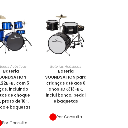
terias Acústicas
Baterias Acústicas
Bateria
Bateria
OUNDSATION
SOUNDSATION para
K22B-BL com 5
crianças até aos 6
ças, incluindo
anos JDK313-BK,
tos de choque
inclui banco, pedal
, prato de 16″,
e baquetas
co e baquetas
Por Consulta
Por Consulta