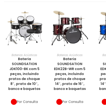
Baterias Acústicas
Baterias Acústicas
Ba
Bateria
Bateria
SOUNDSATION
SOUNDSATION
S
JDK100-BK com 5
EDK22B-WR com 5
ED
peças, incluindo
peças, incluindo
pe
pratos de choque
pratos de choque
pra
8″, prato de 10″,
14″, prato de 16″,
14″
banco e baquetas
banco e baquetas
ban
Por Consulta
Por Consulta