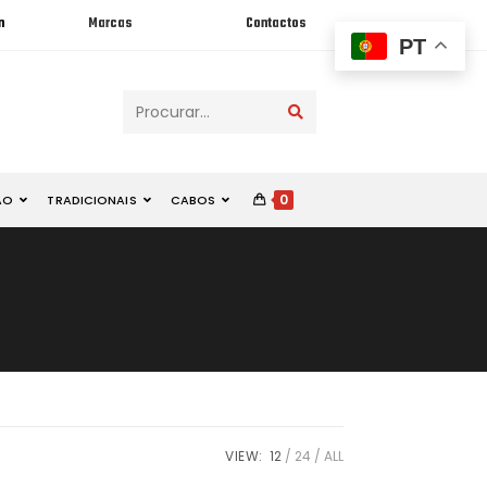
n
Marcas
Contactos
PT
Procurar...
0
ÃO
TRADICIONAIS
CABOS
VIEW:
12
24
ALL