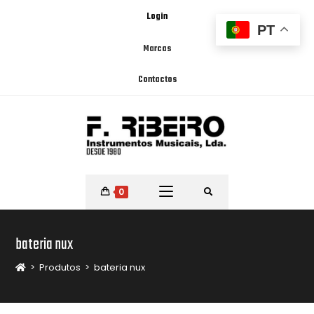
Login
PT
Marcas
Contactos
0
bateria nux
>
Produtos
>
bateria nux