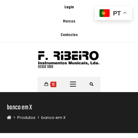
Login
PT
Marcas
Contactos
0
banco em X
>
Produtos
>
banco em X