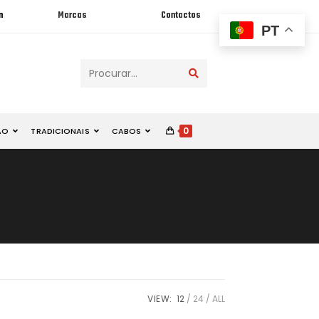
n
Marcas
Contactos
PT
Procurar...
0
ÃO
TRADICIONAIS
CABOS
VIEW:
12
24
ALL