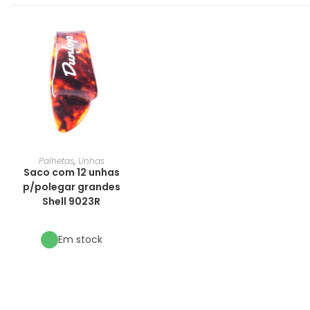
Palhetas
,
Unhas
Saco com 12 unhas
p/polegar grandes
Shell 9023R
Em stock