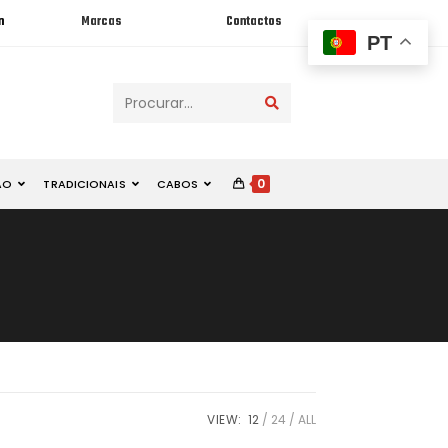
n
Marcas
Contactos
PT
Procurar...
0
ÃO
TRADICIONAIS
CABOS
VIEW:
12
24
ALL