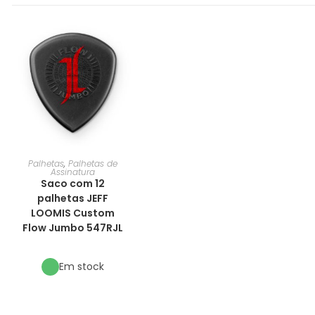
Palhetas
,
Palhetas de
Assinatura
Saco com 12
palhetas JEFF
LOOMIS Custom
Flow Jumbo 547RJL
Em stock