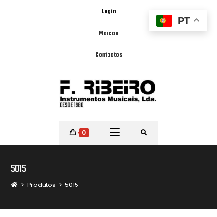
Login
PT
Marcas
Contactos
0
5015
>
Produtos
>
5015